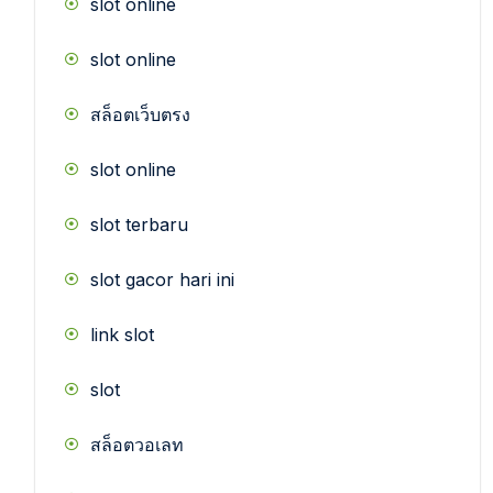
slot online
slot online
สล็อตเว็บตรง
slot online
slot terbaru
slot gacor hari ini
link slot
slot
สล็อตวอเลท