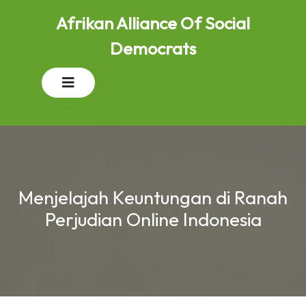
Skip
Afrikan Alliance Of Social
to
content
Democrats
Open
Button
Menjelajah Keuntungan di Ranah
Perjudian Online Indonesia